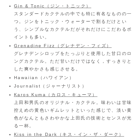
Gin & Tonic（ジン・トニック）
スタンダードカクテルの中でも特に有名なものの一
つ。ジンをトニック・ウォーターで割るだけとい
う、シンプルなカクテルだがそれだけにこだわるポ
イントも多い。
Grenadine Fizz（グレナデン・フィズ）
グレナデンシロップをたっぷりと使用した甘口のロ
ングカクテル。ただ甘いだけではなく，すっきりと
した爽やかさも感じさせる。
Hawaiian（ハワイアン）
Journalist（ジャーナリスト）
Karos Kuma（カロス・キューマ）
上田和男氏のオリジナル・カクテル。味わいは甘味
控えめの黄色いギムレットといった感じで、淡い黄
色がなんともさわやかな上田氏の技術とセンスが光
る一杯。
Kiss in the Dark（キス・イン・ザ・ダーク）