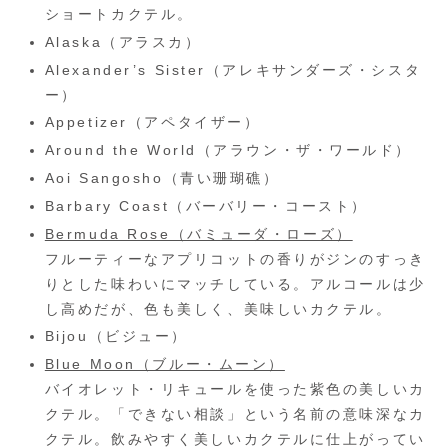
ショートカクテル。
Alaska（アラスカ）
Alexander’s Sister（アレキサンダーズ・シスタ
ー）
Appetizer（アペタイザー）
Around the World（アラウン・ザ・ワールド）
Aoi Sangosho（青い珊瑚礁）
Barbary Coast（バーバリー・コースト）
Bermuda Rose（バミューダ・ローズ）
フルーティーなアプリコットの香りがジンのすっき
りとした味わいにマッチしている。アルコールは少
し高めだが、色も美しく、美味しいカクテル。
Bijou（ビジュー）
Blue Moon（ブルー・ムーン）
バイオレット・リキュールを使った紫色の美しいカ
クテル。「できない相談」という名前の意味深なカ
クテル。飲みやすく美しいカクテルに仕上がってい