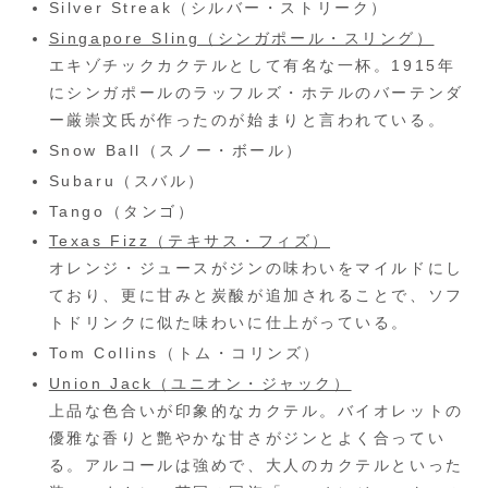
Silver Streak（シルバー・ストリーク）
Singapore Sling（シンガポール・スリング）
エキゾチックカクテルとして有名な一杯。1915年
にシンガポールのラッフルズ・ホテルのバーテンダ
ー厳崇文氏が作ったのが始まりと言われている。
Snow Ball（スノー・ボール）
Subaru（スバル）
Tango（タンゴ）
Texas Fizz（テキサス・フィズ）
オレンジ・ジュースがジンの味わいをマイルドにし
ており、更に甘みと炭酸が追加されることで、ソフ
トドリンクに似た味わいに仕上がっている。
Tom Collins（トム・コリンズ）
Union Jack（ユニオン・ジャック）
上品な色合いが印象的なカクテル。バイオレットの
優雅な香りと艶やかな甘さがジンとよく合ってい
る。アルコールは強めで、大人のカクテルといった