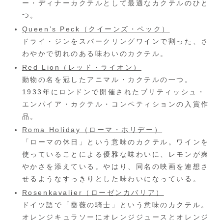
ー・ディナーカクテルとして最適なカクテルのひと
つ。
Queen’s Peck（クイーンズ・ペック）
ドライ・ジンをスパークリングワインで割った、さ
わやかで切れのある味わいのカクテル。
Red Lion（レッド・ライオン）
動物の名を冠したアニマル・カクテルの一つ。
1933年にロンドンで開催されたブリティッシュ・
エンパイア・カクテル・コンペティションの入賞作
品。
Roma Holiday（ローマ・ホリデー）
「ローマの休日」という意味のカクテル。ワインを
使っていることによる優雅な味わいに、レモンが爽
やかさを添えている。やはり、同名の映画を連想さ
せるようなすっきりとした味わいになっている。
Rosenkavalier（ローゼンカバリア）
ドイツ語で「薔薇の騎士」という意味のカクテル。
オレンジキュラソーにオレンジジュースとオレンジ