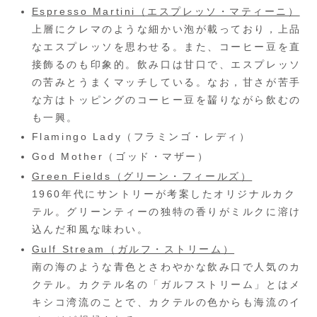
Espresso Martini（エスプレッソ・マティーニ）
上層にクレマのような細かい泡が載っており，上品
なエスプレッソを思わせる。また、コーヒー豆を直
接飾るのも印象的。飲み口は甘口で、エスプレッソ
の苦みとうまくマッチしている。なお，甘さが苦手
な方はトッピングのコーヒー豆を齧りながら飲むの
も一興。
Flamingo Lady（フラミンゴ・レディ）
God Mother（ゴッド・マザー）
Green Fields（グリーン・フィールズ）
1960年代にサントリーが考案したオリジナルカク
テル。グリーンティーの独特の香りがミルクに溶け
込んだ和風な味わい。
Gulf Stream（ガルフ・ストリーム）
南の海のような青色とさわやかな飲み口で人気のカ
クテル。カクテル名の「ガルフストリーム」とはメ
キシコ湾流のことで、カクテルの色からも海流のイ