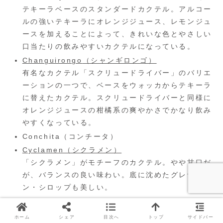
テキーラベースのスタンダードカクテル。アルコー
ルの強いテキーラにオレンジジュース、レモンジュ
ースを加えることによって、きれいな色とやさしい
口当たりの飲みやすいカクテルになっている。
Changuirongo
（シャンギロンゴ）
有名なカクテル「スクリュードライバー」のバリエ
ーションの一つで、ベースをウォッカからテキーラ
に替えたカクテル。スクリュードライバーと同様に
オレンジジュースの柑橘系の爽やかさでかなり飲み
やすくなっている。
Conchita（コンチータ）
Cyclamen（シクラメン）
「シクラメン」がモチーフのカクテル。やや甘口だ
が、バランスの良い味わい。底に沈めたグレナデ
ン・シロップも美しい。
Debutante（デビュタント）
Frostbite（フロストバイト）
ホーム
シェア
目次へ
トップ
サイドバー