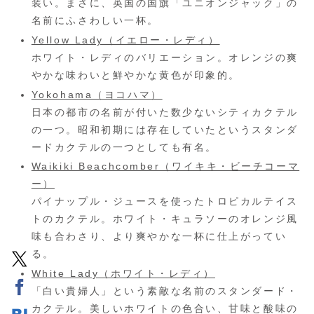
装い。まさに、英国の国旗「ユニオンジャック」の
名前にふさわしい一杯。
Yellow Lady（イエロー・レディ）
ホワイト・レディのバリエーション。オレンジの爽
やかな味わいと鮮やかな黄色が印象的。
Yokohama（ヨコハマ）
日本の都市の名前が付いた数少ないシティカクテル
の一つ。昭和初期には存在していたというスタンダ
ードカクテルの一つとしても有名。
Waikiki Beachcomber（ワイキキ・ビーチコーマ
ー）
パイナップル・ジュースを使ったトロピカルテイス
トのカクテル。ホワイト・キュラソーのオレンジ風
味も合わさり、より爽やかな一杯に仕上がってい
る。
White Lady（ホワイト・レディ）
「白い貴婦人」という素敵な名前のスタンダード・
カクテル。美しいホワイトの色合い、甘味と酸味の