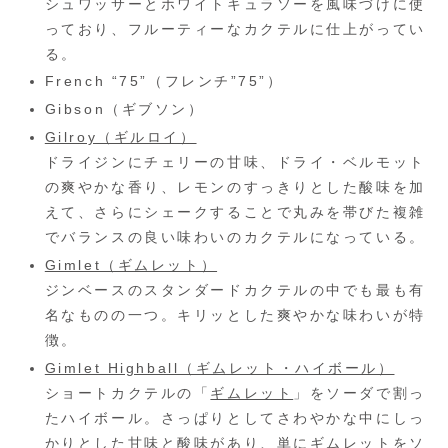
シュワッサーとホワイトキュラソーを風味づけに使
っており、フルーティーなカクテルに仕上がってい
る。
French “75”（フレンチ”75”）
Gibson（ギブソン）
Gilroy（ギルロイ）
ドライジンにチェリーの甘味、ドライ・ベルモット
の爽やかな香り、レモンのすっきりとした酸味を加
えて、さらにシェークすることで丸みを帯びた複雑
でバランスの良い味わいのカクテルになっている。
Gimlet（ギムレット）
ジンベースのスタンダードカクテルの中でも最も有
名なものの一つ。キリッとした爽やかな味わいが特
徴。
Gimlet Highball（ギムレット・ハイボール）
ショートカクテルの「
ギムレット
」をソーダで割っ
たハイボール。さっぱりとしてさわやかな中にしっ
かりとした甘味と酸味があり、単にギムレットをソ