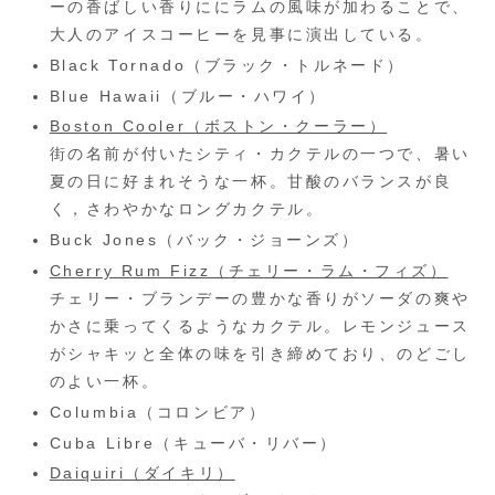
ーの香ばしい香りににラムの風味が加わることで、
大人のアイスコーヒーを見事に演出している。
Black Tornado（ブラック・トルネード）
Blue Hawaii（ブルー・ハワイ）
Boston Cooler（ボストン・クーラー）
街の名前が付いたシティ・カクテルの一つで、暑い
夏の日に好まれそうな一杯。甘酸のバランスが良
く，さわやかなロングカクテル。
Buck Jones（バック・ジョーンズ）
Cherry Rum Fizz（チェリー・ラム・フィズ）
チェリー・ブランデーの豊かな香りがソーダの爽や
かさに乗ってくるようなカクテル。レモンジュース
がシャキッと全体の味を引き締めており、のどごし
のよい一杯。
Columbia（コロンビア）
Cuba Libre（キューバ・リバー）
Daiquiri（ダイキリ）