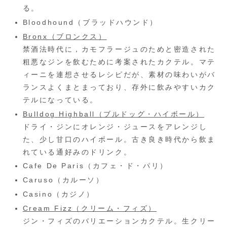
る。
Bloodhound（ブラッドハウンド）
Bronx（ブロンクス）
禁酒法時代に，カモフラージュのためと密造された
粗悪なジンを飲むために考案されたカクテル。マテ
ィーニを連想させるレシピだが、素材の味わいがバ
ランスよくまとまっており、存外に飲みやすいカク
テルになっている。
Bulldog Highball（ブルドッグ・ハイボール）
ドライ・ジンにオレンジ・ジュースをアレンジし
た、少し甘口のハイボール。古き良き時代から飲ま
れている通好みのドリンク。
Cafe De Paris（カフェ・ド・パリ）
Caruso（カルーソ）
Casino（カジノ）
Cream Fizz（クリーム・フィズ）
ジン・フィズのバリエーションカクテル。生クリー