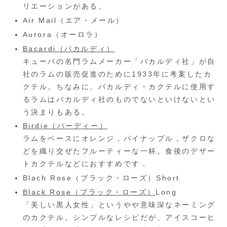
リエーションがある。
Air Mail（エア・メール）
Aurora（オーロラ）
Bacardi（バカルディ）
キューバの名門ラムメーカー「バカルディ社」が自
社のラムの販売促進のために1933年に考案したカ
クテル。ちなみに、バカルディ・カクテルに使用す
るラムはバカルディ社のものでないといけないとい
う決まりもある。
Birdie（バーディー）
ラムをベースにオレンジ，パイナップル，ザクロな
どを織り交ぜたフルーティーな一杯。食後のデザー
トカクテルなどにおすすめです．
Blach Rose（ブラック・ローズ）Short
Black Rose（ブラック・ローズ）
Long
「美しい黒人女性」というやや意味深なネーミング
のカクテル。シンプルなレシピだが、アイスコーヒ