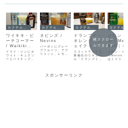
カクテル・レシピ
カクテル・レシピ
カクテル・レシピ
カクテル・レシピ
ワイキキ・ビ
ネビンズ /
ドランブイ・
メロン・
横スクロー
ーチコーマー
Nevins
オレンジ・シ
ル / Mel
/ Waikiki
ェイク /
Ball｜
ルできます
バーボンにグレー
Beachcomb
プフルーツ、アプ
Drambuie
で作るフ
ドライ・ジンにホ
スコットランド王
メロン・ボ
リコット、レモン
er
ワイト・キュラソ
Orange
家秘伝のリキュー
ティーな
（Melon B
を合わせたフルー
ーとパイナップ
ル「ドランブイ」
はミドリ（
Shake
テル
ティーなロングカ
ル・ジュースを等
とオレンジジュー
ン・リキュ
クテル「ネビン
量で合わせたトロ
スをシェイクする
とウォッカ
ズ」。1953年の
ピカルなカクテル
だけの甘口カクテ
ンジ・ジュ
プレイボーイ誌に
「ワイキキ・ビー
ル、ドランブイ・
作るフルー
スポンサーリンク
登場したレシピと
チコーマー」。材
オレンジ・シェイ
なカクテル
作り方、調製のポ
料・作り方・調製
クのレシピと感想
スタジオ54
イントを紹介しま
のポイントを紹介
をご紹介します。
を呼んだミ
す。
します。
はちみつとハーブ
歴史ととも
の豊かな風味がオ
シピとパイ
レンジの酸味と溶
ルJアレン
け合う、飲みやす
します。
い一杯です。