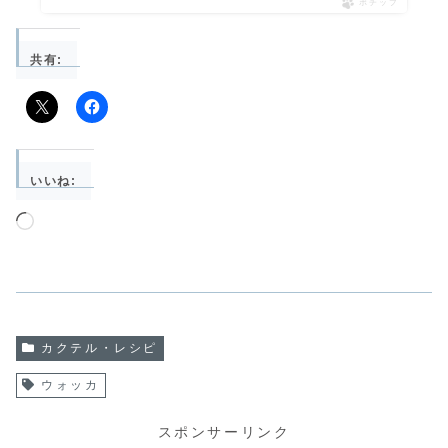
ポチップ
共有:
いいね:
読
み
込
み
中…
カクテル・レシピ
ウォッカ
スポンサーリンク