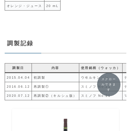
オレンジ・ジュース
20 mL
調製記録
調製日
内容
使用銘柄（ウォッカ）
2015.04.04
初調製
ウヰルキンソン
デ
スクロー
ルできま
2016.06.12
再調製①
スミノフ No.21
デ
す
2020.07.12
再調製②（キルシュ版）
スミノフ No.21
マ