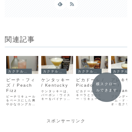
関連記事
カクテル・レシピ
カクテル・レシピ
カクテル・レシピ
カクテル・レシピ
ピーチ・フィ
ケンタッキー
ピカドール /
アレキサ
横スクロー
ズ / Peach
/ Kentucky
Picador
ー /
Fizz
Alexand
ルできます
ケンタッキーは、
ピカドールは、テ
バーボン・ウイス
キーラとコーヒ
ピーチリキュール
ブランデー
キーをパイナップ
ー・リキュールを
をベースにした爽
ーム・ド・
ル・ジュースで割
合わせる濃厚なシ
やかなロングカク
オ・生クリ
った2材料のシン
ョートカクテル。
テル「ピーチ・フ
シェークし
プルなカクテル。
ステアとシェー
ィズ」。サントリ
ートカクテ
バーボンの甘い香
ク、2つの仕上げ
ー「ミス・ピー
レキサンダ
りと果汁の甘酸っ
方の違いや、もう
チ」を使ったレシ
シピと感想
スポンサーリンク
ぱさが好相性で
ひとつの系統のピ
ピ、作り方、調製
します。甘
す。名前の由来や
カドールもあわせ
のポイントを紹介
リーミーな
基本レシピ、家飲
てご紹介します。
します。
りが特徴で