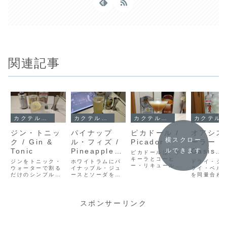
関連記事
カクテル・レシピ
カクテル・レシピ
カクテル・レシピ
カクテル・レシピ
ジン・トニッ
パイナップ
ピカドール /
オアシス
横スクロー
ク / Gin &
ル・フィズ /
Picador
ーラー /
Tonic
Pineapple
Oasis
ルできます
ピカドールは、テ
Fizz
キーラとコーヒ
Cooler
ジンをトニック・
ホワイトラムにパ
ドライ・ジ
ー・リキュールを
ウォーターで割る
イナップル・ジュ
ライ・ベル
合わせる濃厚なシ
だけのシンプルカ
ースとソーダを合
を同量合わ
ョートカクテル。
クテル、ジン・ト
わせた「パイナッ
モンジュー
ステアとシェー
ニック。18世紀イ
プル・フィズ」。
ーダで仕上
ク、2つの仕上げ
ンドのマラリア対
甘さ控えめで飲み
アシス・ク
方の違いや、もう
策から生まれたと
やすい、夏にぴっ
のレシピ。
スポンサーリンク
ひとつの系統のピ
いう意外な歴史
たりの軽いロング
作り方と、
カドールもあわせ
と、ビーフィータ
カクテル。ラム
調製した記
てご紹介します。
ーを使った自宅で
45mL＋パイン
想を紹介し