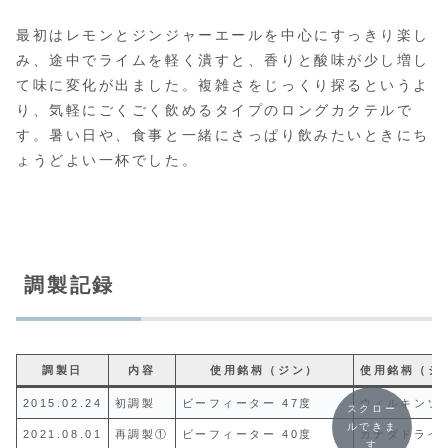
最初はレモンとジンジャーエールを中心にすっきり楽し
み、途中でライムを軽く潰すと、香りと酸味が少し増し
て味に変化が出ました。複雑さをじっくり探るというよ
り、気軽にごくごく飲めるタイプのロングカクテルで
す。暑い日や、食事と一緒にさっぱり飲みたいときにち
ょうどよい一杯でした。
調製記録
調製日
内容
使用銘柄（ジン）
使用銘柄（ジ
2015.02.24
初調製
ビーフィーター 47度
ウィルキンソ
スクロー
ルできま
2021.08.01
再調製①
ビーフィーター 40度
カナダドライ
す