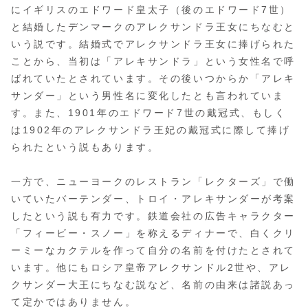
にイギリスのエドワード皇太子（後のエドワード7世）
と結婚したデンマークのアレクサンドラ王女にちなむと
いう説です。結婚式でアレクサンドラ王女に捧げられた
ことから、当初は「アレキサンドラ」という女性名で呼
ばれていたとされています。その後いつからか「アレキ
サンダー」という男性名に変化したとも言われていま
す。また、1901年のエドワード7世の戴冠式、もしく
は1902年のアレクサンドラ王妃の戴冠式に際して捧げ
られたという説もあります。
一方で、ニューヨークのレストラン「レクターズ」で働
いていたバーテンダー、トロイ・アレキサンダーが考案
したという説も有力です。鉄道会社の広告キャラクター
「フィービー・スノー」を称えるディナーで、白くクリ
ーミーなカクテルを作って自分の名前を付けたとされて
います。他にもロシア皇帝アレクサンドル2世や、アレ
クサンダー大王にちなむ説など、名前の由来は諸説あっ
て定かではありません。