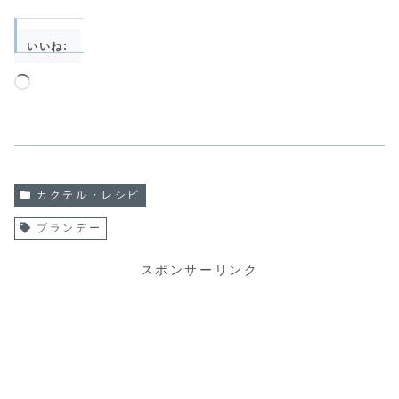
いいね:
読
み
込
み
中…
カクテル・レシピ
ブランデー
スポンサーリンク