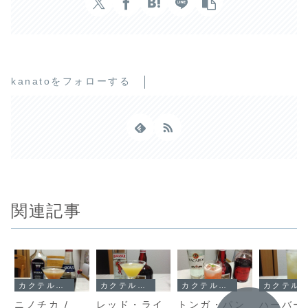
kanatoをフォローする
関連記事
カクテル・レシピ
カクテル・レシピ
カクテル・レシピ
カクテル・レシピ
ニノチカ /
レッド・ライ
トンガ・パン
ハーバー