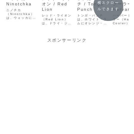
横スクロー
Ninotchka
オン / Red
チ / Tonga
クーラー 
Lion
Punch
Harvard
ルできます
ニノチカ
（Ninotchka）
Cooler
レッド・ライオン
トンガ・パンチ
ハーバード
は、ウォッカにク
（Red Lion）
は、ホワイト・ラ
ラー（Harv
レーム・ド・カカ
は、ドライ・ジン
ムにオレンジ・キ
Cooler）
オとレモン・ジュ
にグラン・マルニ
ュラソー、柑橘、
プル・ブラ
ースを合わせたシ
エ、オレンジ・レ
グレナデンを合わ
（カルヴァ
ョートカクテル。
モンジュースを合
せる赤いロングカ
をレモンと
チョコレートの甘
わせ、砂糖のスノ
クテル。Trader
で割ったス
スポンサーリンク
さとレモンの酸味
ースタイルで仕上
Vic's系の背景や
爽やかなロ
が意外な好相性で
げるショートカク
家庭で作るコツも
クテル。ク
す。映画にちなむ
テル。1933年ロ
紹介します。
ー・スタイ
名の由来や、ホワ
ンドンのカクテル
来やレシピ
イト／ブラウンの
コンペ優勝作の由
ヴァドスと
カカオの使い分
来とレシピ・調製
ルジャック
け、レシピ・調製
記録を紹介しま
を紹介しま
記録を紹介しま
す。
す。